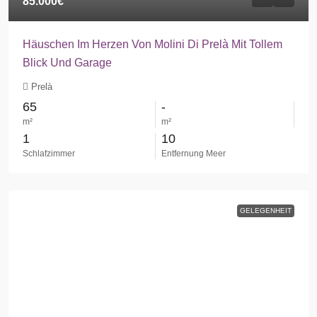
85.000€
Häuschen Im Herzen Von Molini Di Prelà Mit Tollem
Blick Und Garage
Prelà
65
-
m²
m²
1
10
Schlafzimmer
Entfernung Meer
GELEGENHEIT