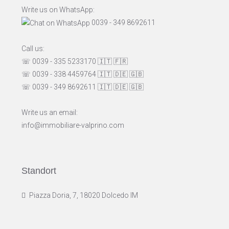
Write us on WhatsApp:
0039 - 349 8692611
Call us:
☏ 0039 - 335 5233170
🇮🇹
🇫🇷
☏ 0039 - 338 4459764
🇮🇹
🇩🇪
🇬🇧
☏ 0039 - 349 8692611
🇮🇹
🇩🇪
🇬🇧
Write us an email:
info@immobiliare-valprino.com
Standort
Piazza Doria, 7, 18020 Dolcedo IM