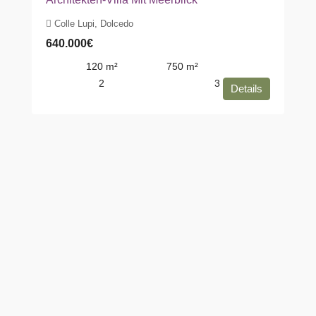
Colle Lupi, Dolcedo
640.000€
120
m²
750
m²
2
3
Details