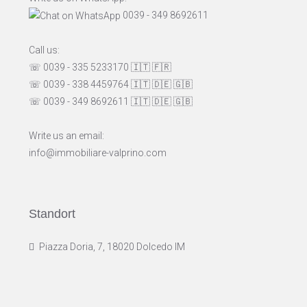
0039 - 349 8692611
Call us:
☏ 0039 - 335 5233170
🇮🇹
🇫🇷
☏ 0039 - 338 4459764
🇮🇹
🇩🇪
🇬🇧
☏ 0039 - 349 8692611
🇮🇹
🇩🇪
🇬🇧
Write us an email:
info@immobiliare-valprino.com
Standort
Piazza Doria, 7, 18020 Dolcedo IM