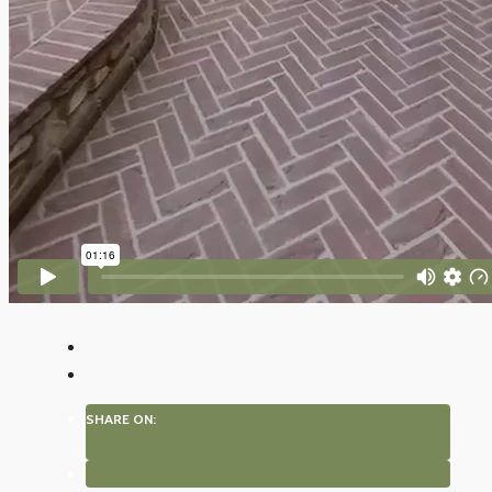
SHARE ON:
WHATSAPP
PINTEREST
FACEBOOK
X
LINKEDIN
EMAIL