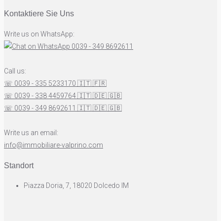
Kontaktiere Sie Uns
Write us on WhatsApp:
0039 - 349 8692611
Call us:
☏ 0039 - 335 5233170
🇮🇹
🇫🇷
☏ 0039 - 338 4459764
🇮🇹
🇩🇪
🇬🇧
☏ 0039 - 349 8692611
🇮🇹
🇩🇪
🇬🇧
Write us an email:
info@immobiliare-valprino.com
Standort
Piazza Doria, 7, 18020 Dolcedo IM