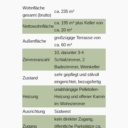
Wohnfläche
ca. 235 m²
gesamt (brutto)
ca. 195 m² plus Keller von
Nettowohnfläche
ca. 20 m²
großzügige Terrasse von
Außenfläche
ca. 60 m²
10, darunter 3-4
Zimmeranzahl
Schlafzimmer, 2
Badezimmer, Weinkeller
sehr gepflegt und stilvoll
Zustand
eingerichtet, bezugsfertig
unabhängige Pelletofen-
Heizung
Heizung und offener Kamin
im Wohnzimmer
Ausrichtung
Südwest
kein direkter Zugang,
Zugang
öffentliche Parkplätze ca.