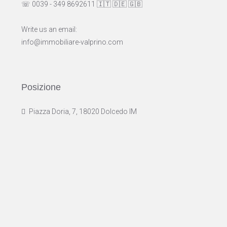
☏ 0039 - 349 8692611
🇮🇹
🇩🇪
🇬🇧
Write us an email:
info@immobiliare-valprino.com
Posizione
Piazza Doria, 7, 18020 Dolcedo IM