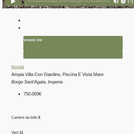
SHARE ON:
WHATSAPP
PINTEREST
FACEBOOK
X
LINKEDIN
EMAIL
Novità
Ampia Villa Con Giardino, Piscina E Vista Mare
Borgo Sant’Agata, Imperia
750.000€
Camere da letto
5
Vani
11