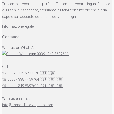
Troviamo la vostra casa perfetta. Parliamo la vostra lingua. E grazie
a 30 anni di esperienza, possiamo aiutarvi con tutto ciò che c'è da
sapere sull'acquisto della casa dei vostri sogni.
Informazione legale
Contattaci
Write us on WhatsApp:
0039 - 349 8692611
Call us:
☏ 0039 - 335 5233170
🇮🇹
🇫🇷
☏ 0039 - 338 4459764
🇮🇹
🇩🇪
🇬🇧
☏ 0039 - 349 8692611
🇮🇹
🇩🇪
🇬🇧
Write us an email:
info@immobiliare-valprino.com