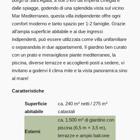
borgo di Sant’Agata, a soli 5 km da Imperia Oneglia e
dalle spiagge, godendo di una splendida vista sul vicino
Mar Mediterraneo, questa villa indipendente offre ogni
comfort moderno e tanto spazio per 1-2 famiglie. Grazie
all’ampia superficie abitabile e ai due ingressi
indipendenti, può essere utilizzata come villa unifamiliare
o separandola in due appartamenti. Il giardino ben curato
con un prato e meravigliose piante mediterranee, la
piscina, diverse terrazze e accoglienti posti a sedere, vi
invitano a godervi il clima mite e la vista panoramica sino
al mare!
Caratteristiche
Superficie
ca. 240 m² netti / 275 m²
abitabile
catastali
ca. 1.500 m² di giardino con
piscina (6,5 m × 3,5 m),
Esterni
terrazze e ampio balcone