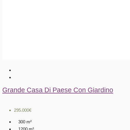
Grande Casa Di Paese Con Giardino
295.000€
300
m²
1200
m²