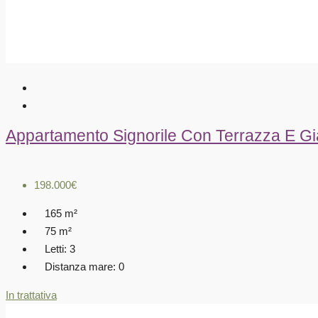
Appartamento Signorile Con Terrazza E Gi
198.000€
165
m²
75
m²
Letti:
3
Distanza mare:
0
In trattativa