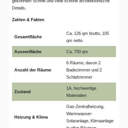
gekonnten Schnitt und viele schöne architektonische
Details.
Zahlen & Fakten
Ca. 126 qm brutto, 105
Gesamtfläche
qm netto
Aussenfläche
Ca. 750 qm
6 Räume, davon 2
Anzahl der Räume
Badezimmer und 2
Schlafzimmer
1A, hochwertige
Zustand
Materialien
Gas-Zentralheizung,
Warmwasser-
Heizung & Klima
Solaranlage, Klimaanlage
in allen Räumen