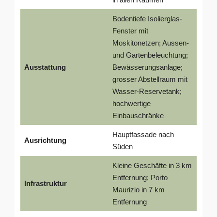
Bodentiefe Isolierglas-
Fenster mit
Moskitonetzen; Aussen-
und Gartenbeleuchtung;
Ausstattung
Bewässerungsanlage;
grosser Abstellraum mit
Wasser-Reservetank;
hochwertige
Einbauschränke
Hauptfassade nach
Ausrichtung
Süden
Kleine Geschäfte in 3 km
Entfernung; Porto
Infrastruktur
Maurizio in 7 km
Entfernung