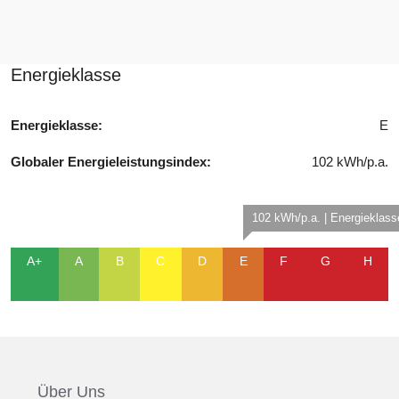
Energieklasse
Energieklasse:
E
Globaler Energieleistungsindex:
102 kWh/p.a.
102 kWh/p.a. | Energieklass
A+
A
B
C
D
E
F
G
H
Über Uns