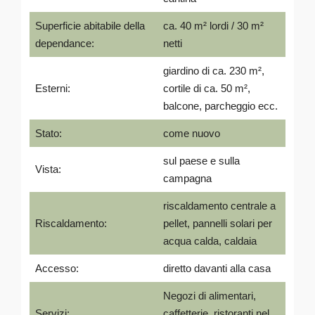
Superficie abitabile della
ca. 40 m² lordi / 30 m²
dependance:
netti
giardino di ca. 230 m²,
Esterni:
cortile di ca. 50 m²,
balcone, parcheggio ecc.
Stato:
come nuovo
sul paese e sulla
Vista:
campagna
riscaldamento centrale a
Riscaldamento:
pellet, pannelli solari per
acqua calda, caldaia
Accesso:
diretto davanti alla casa
Negozi di alimentari,
Servizi:
caffetterie, ristoranti nel