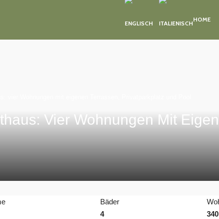
HOME
us: vier Wohnungen mit eigenen Terrassen, Privatparkplatz und Pool
nthaus: Vier Wohnungen Mit Eigen
me
Bäder
Woh
4
340