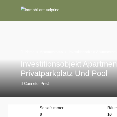
Home
Apartmenthaus
Investitionsobjekt Apartmentha
Investitionsobjekt Apartme
Privatparkplatz Und Pool
Canneto, Prelà
Schlafzimmer
Räu
8
16