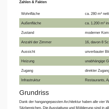
Zahlen & Fakten
Wohnfläche
ca. 280 m² nett
Außenfläche
ca. 1.200 m² i
Zustand
moderner Komfo
Anzahl der Zimmer
16, davon 8 S
Aussicht
unverbauter Bli
Heizung
unabhängige G
Zugang
direkter Zugan
Infrastruktur
Restaurants, Ap
Grundriss
Dank der hangangepassten Architektur haben alle vier 
Sitzbereichen. Die Ausstattung und Möblierung sind in al