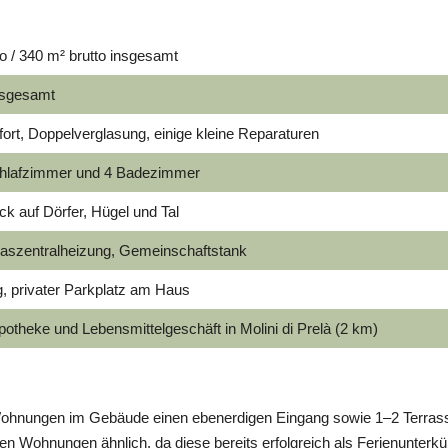
o / 340 m² brutto insgesamt
nsgesamt
rt, Doppelverglasung, einige kleine Reparaturen
chlafzimmer und 4 Badezimmer
ck auf Dörfer, Hügel und Tal
aszentralheizung, Gemeinschaftstank
g, privater Parkplatz am Haus
otheke und Lebensmittelgeschäft in Molini di Prelà (2 km)
Wohnungen im Gebäude einen ebenerdigen Eingang sowie 1–2 Terrassen
len Wohnungen ähnlich, da diese bereits erfolgreich als Ferienunterk