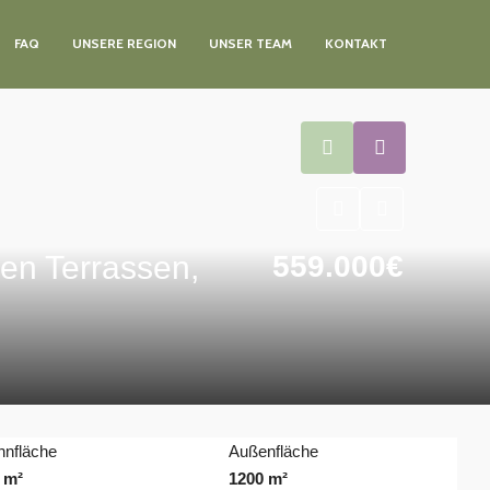
FAQ
UNSERE REGION
UNSER TEAM
KONTAKT
en Terrassen,
559.000€
nfläche
Außenfläche
 m²
1200 m²