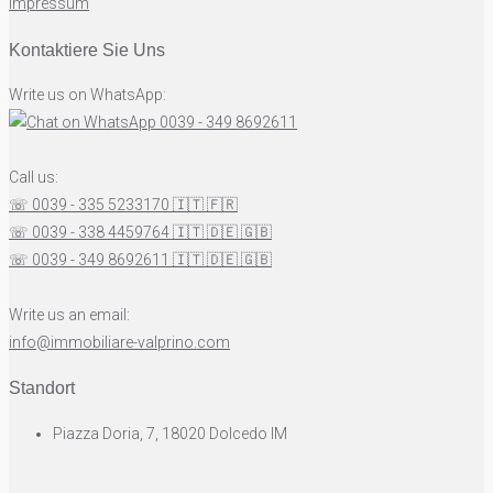
impressum
Kontaktiere Sie Uns
Write us on WhatsApp:
0039 - 349 8692611
Call us:
☏ 0039 - 335 5233170
🇮🇹
🇫🇷
☏ 0039 - 338 4459764
🇮🇹
🇩🇪
🇬🇧
☏ 0039 - 349 8692611
🇮🇹
🇩🇪
🇬🇧
Write us an email:
info@immobiliare-valprino.com
Standort
Piazza Doria, 7, 18020 Dolcedo IM