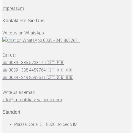
impressum
Kontaktiere Sie Uns
Write us on WhatsApp:
0039 - 349 8692611
Call us:
☏ 0039 - 335 5233170
🇮🇹
🇫🇷
☏ 0039 - 338 4459764
🇮🇹
🇩🇪
🇬🇧
☏ 0039 - 349 8692611
🇮🇹
🇩🇪
🇬🇧
Write us an email:
info@immobiliare-valprino.com
Standort
Piazza Doria, 7, 18020 Dolcedo IM