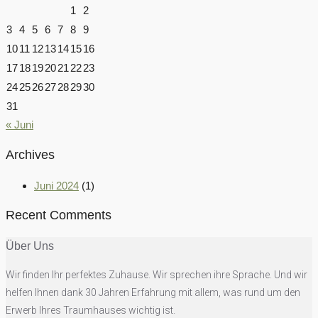
1
2
3
4
5
6
7
8
9
10
11
12
13
14
15
16
17
18
19
20
21
22
23
24
25
26
27
28
29
30
31
« Juni
Archives
Juni 2024
(1)
Recent Comments
Über Uns
Wir finden Ihr perfektes Zuhause. Wir sprechen ihre Sprache. Und wir
helfen Ihnen dank 30 Jahren Erfahrung mit allem, was rund um den
Erwerb Ihres Traumhauses wichtig ist.