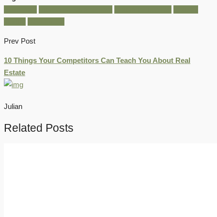
Apartment
Business Development
House for families
Houzez
Luxury
Real Estate
Prev Post
10 Things Your Competitors Can Teach You About Real
Estate
Julian
Related Posts