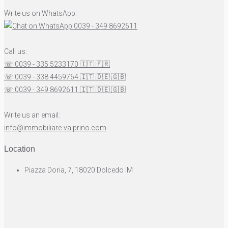
Write us on WhatsApp:
0039 - 349 8692611
Call us:
☏ 0039 - 335 5233170
🇮🇹
🇫🇷
☏ 0039 - 338 4459764
🇮🇹
🇩🇪
🇬🇧
☏ 0039 - 349 8692611
🇮🇹
🇩🇪
🇬🇧
Write us an email:
info@immobiliare-valprino.com
Location
Piazza Doria, 7, 18020 Dolcedo IM