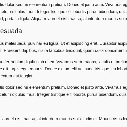
agittis dolor sed mi elementum pretium. Donec et justo ante. Vivamus
ur ridiculus mus. Integer tristique elit lobortis purus bibendum, qui
, porta in ligula. Aliquam laoreet nisl massa, at interdum mauris sollic
alesuada
ius malesuada, pulvinar eu ligula. Ut et adipiscing erat. Curabitur ad
. Praesent dapibus, nisi a faucibus tincidunt, quam dolor condimentum 
 vitae fermentum ligula nibh ut ex. Vivamus sem magna, iaculis ut pre
lit turpis eget mauris. Donec dictum elit vel nunc tristique, eu lobort
imentum est feugiat.
agittis dolor sed mi elementum pretium. Donec et justo ante. Vivamus
ur ridiculus mus. Integer tristique elit lobortis purus bibendum, qui
aoreet nisl massa, at interdum mauris sollicitudin et. Mauris risus lectu