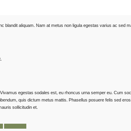
nunc blandit aliquam. Nam at metus non ligula egestas varius ac sed
.
e. Vivamus egestas sodales est, eu rhoncus urna semper eu. Cum soci
us bibendum, quis dictum metus mattis. Phasellus posuere felis sed ero
auris sollicitudin et.
ry
Real Estate