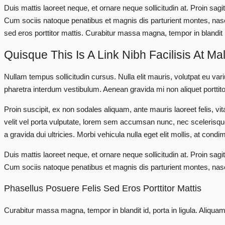
Duis mattis laoreet neque, et ornare neque sollicitudin at. Proin s
Cum sociis natoque penatibus et magnis dis parturient montes, nascet
sed eros porttitor mattis. Curabitur massa magna, tempor in blandit id
Quisque This Is A Link Nibh Facilisis At M
Nullam tempus sollicitudin cursus. Nulla elit mauris, volutpat eu var
pharetra interdum vestibulum. Aenean gravida mi non aliquet porttitor
Proin suscipit, ex non sodales aliquam, ante mauris laoreet felis,
velit vel porta vulputate, lorem sem accumsan nunc, nec scelerisque e
a gravida dui ultricies. Morbi vehicula nulla eget elit mollis, at cond
Duis mattis laoreet neque, et ornare neque sollicitudin at. Proin s
Cum sociis natoque penatibus et magnis dis parturient montes, nascet
Phasellus Posuere Felis Sed Eros Porttitor Mattis
Curabitur massa magna, tempor in blandit id, porta in ligula. Aliquam l