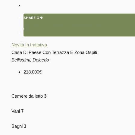
SHARE ON:
WHATSAPP
PINTEREST
FACEBOOK
X
LINKEDIN
EMAIL
Novità
In trattativa
Casa Di Paese Con Terrazza E Zona Ospiti
Bellissimi, Dolcedo
218.000€
Camere da letto
3
Vani
7
Bagni
3