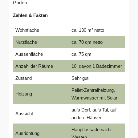
Garten.
Zahlen & Fakten
Wohnfläche
ca. 130 m² netto
Nutzfläche
ca. 70 qm netto
Aussenfläche
ca. 75 qm
Anzahl der Räume
10, davon 1 Badezimmer
Zustand
Sehr gut
Pellet-Zentralheizung,
Heizung
Warmwasser mit Solar
aufs Dorf, aufs Tal, auf
Aussicht
andere Häuser
Hauptfassade nach
Ausrichtung
Westen