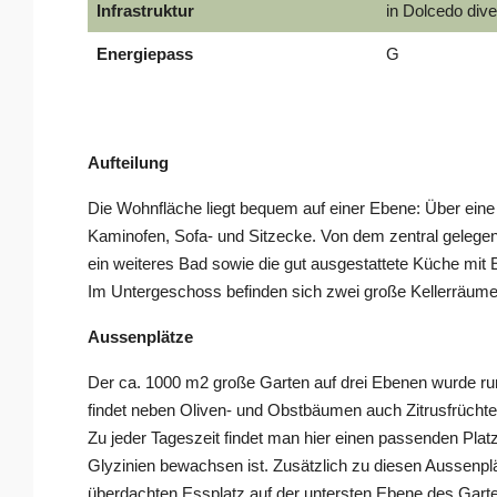
Infrastruktur
in Dolcedo div
Energiepass
G
Aufteilung
Die Wohnfläche liegt bequem auf einer Ebene: Über eine
Kaminofen, Sofa- und Sitzecke. Von dem zentral gelegen
ein weiteres Bad sowie die gut ausgestattete Küche mit 
Im Untergeschoss befinden sich zwei große Kellerräume
Aussenplätze
Der ca. 1000 m2 große Garten auf drei Ebenen wurde r
findet neben Oliven- und Obstbäumen auch Zitrusfrücht
Zu jeder Tageszeit findet man hier einen passenden Plat
Glyzinien bewachsen ist. Zusätzlich zu diesen Aussenplä
überdachten Essplatz auf der untersten Ebene des Gart