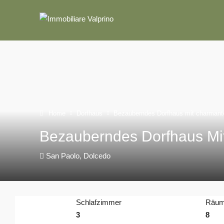
Home
Dorfhaus
Bezauberndes Dorfhaus mit charman
Bezauberndes Dorfhaus Mi
San Paolo, Dolcedo
Schlafzimmer
Räu
3
8