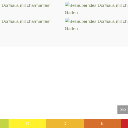
262 
C
D
E