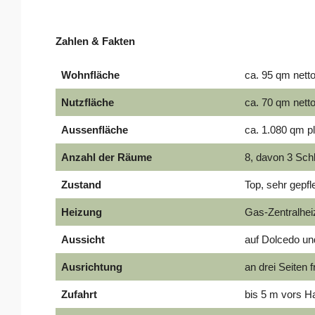
Zahlen & Fakten
Wohnfläche
ca. 95 qm nett
Nutzfläche
ca. 70 qm nett
Aussenfläche
ca. 1.080 qm p
Anzahl der Räume
8, davon 3 Sc
Zustand
Top, sehr gepfl
Heizung
Gas-Zentralhei
Aussicht
auf Dolcedo und
Ausrichtung
an drei Seiten
Zufahrt
bis 5 m vors Ha