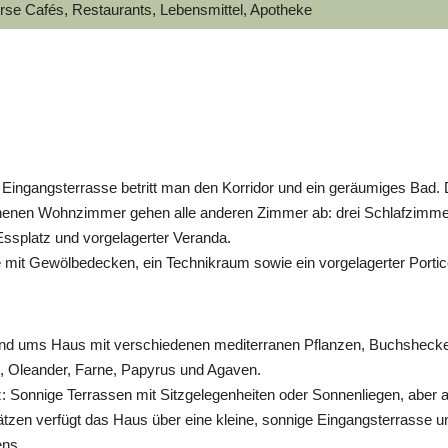
erse Cafés, Restaurants, Lebensmittel, Apotheke
 Eingangsterrasse betritt man den Korridor und ein geräumiges Bad. 
enen Wohnzimmer gehen alle anderen Zimmer ab: drei Schlafzimmer, j
Essplatz und vorgelagerter Veranda.
 mit Gewölbedecken, ein Technikraum sowie ein vorgelagerter Portic
und ums Haus mit verschiedenen mediterranen Pflanzen, Buchshecke
e, Oleander, Farne, Papyrus und Agaven.
z: Sonnige Terrassen mit Sitzgelegenheiten oder Sonnenliegen, aber a
tzen verfügt das Haus über eine kleine, sonnige Eingangsterrasse u
ens.