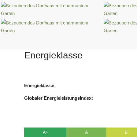
Energieklasse
Energieklasse:
Globaler Energieleistungsindex:
A+
A
B