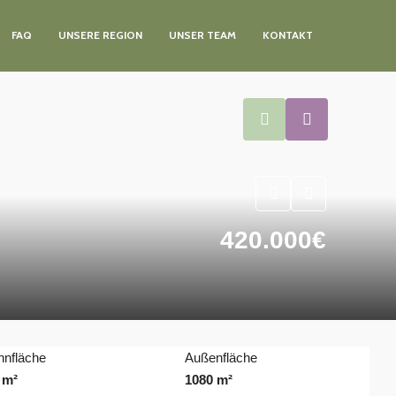
FAQ
UNSERE REGION
UNSER TEAM
KONTAKT
420.000€
nfläche
Außenfläche
 m²
1080 m²