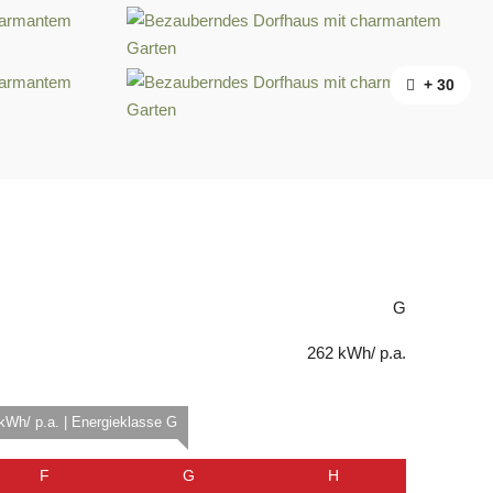
+ 30
G
262 kWh/ p.a.
kWh/ p.a. | Energieklasse G
F
G
H