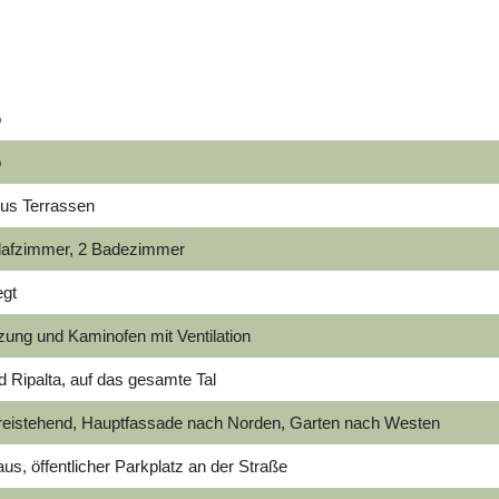
o
o
lus Terrassen
hlafzimmer, 2 Badezimmer
egt
zung und Kaminofen mit Ventilation
 Ripalta, auf das gesamte Tal
 freistehend, Hauptfassade nach Norden, Garten nach Westen
us, öffentlicher Parkplatz an der Straße