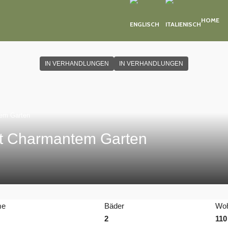
HOME
IN VERHANDLUNGEN
IN VERHANDLUNGEN
tem Garten
t Charmantem Garten
me
Bäder
Woh
2
110