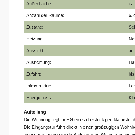
Außenfläche
ca.
Anzahl der Räume:
6,
Zustand:
Seh
Heizung:
Neu
Aussicht:
auf
Ausrichtung:
Ha
Zufahrt:
bis
Infrastruktur:
Leb
Energiepass
Kla
Aufteilung
Die Wohnung liegt im EG eines dreistöckigen Naturstei
Die Eingangstür führt direkt in einen großzügigen Wohnb
zwei daran angrenzende Badezimmer. Wenn man nur zwei