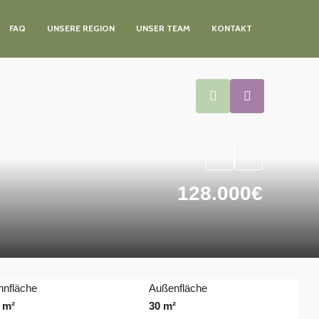
FAQ
UNSERE REGION
UNSER TEAM
KONTAKT
128.000€
nfläche
Außenfläche
 m²
30 m²