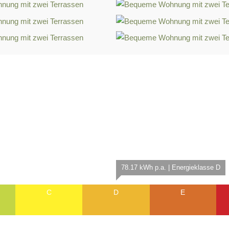
78.17 kWh p.a. | Energieklasse D
C
D
E