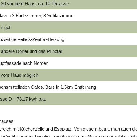
 20 vor dem Haus, ca. 10 Terrasse
 davon 2 Badezimmer, 3 Schlafzimmer
r gut
wertige Pellets-Zentral-Heizung
 andere Dörfer und das Prinotal
uptfassade nach Norden
 vors Haus möglich
ensmittelladen Cafes, Bars in 1,5km Entfernung
sse D – 78,17 kwh p.a.
nhauses.
ereich mit Küchenzeile und Essplatz. Von diesem betritt man auch di
 Schlafzimmer benötigt, könnte man das Wohnzimmer relativ einfa