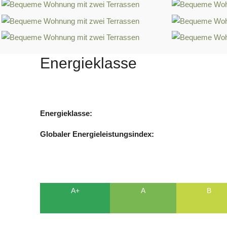
Energieklasse
Energieklasse:
Globaler Energieleistungsindex:
A+
A
B