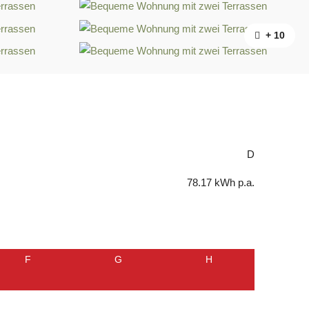
+ 10
D
78.17 kWh p.a.
F
G
H