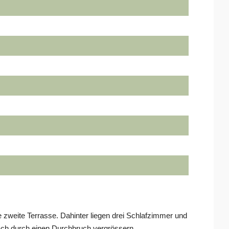
e zweite Terrasse. Dahinter liegen drei Schlafzimmer und
ch durch einen Durchbruch vergrössern.