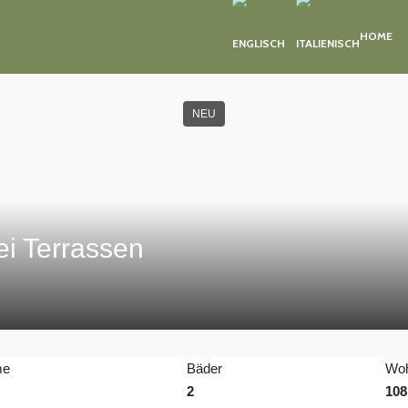
HOME
NEU
i Terrassen
me
Bäder
Woh
2
108