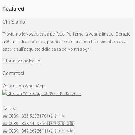
Featured
Chi Siamo
Troviamo la vostra casa perfetta. Parliamo la vostra lingua. E grazie
a 30 anni di esperienza, possiamo aiutarvi con tutto ciò che c'è da
sapere sull'acquisto della casa dei vostri sogni.
Informazione legale
Contattaci
Write us on WhatsApp:
0039 - 349 8692611
Call us:
☏ 0039 - 335 5233170
🇮🇹
🇫🇷
☏ 0039 - 338 4459764
🇮🇹
🇩🇪
🇬🇧
☏ 0039 - 349 8692611
🇮🇹
🇩🇪
🇬🇧